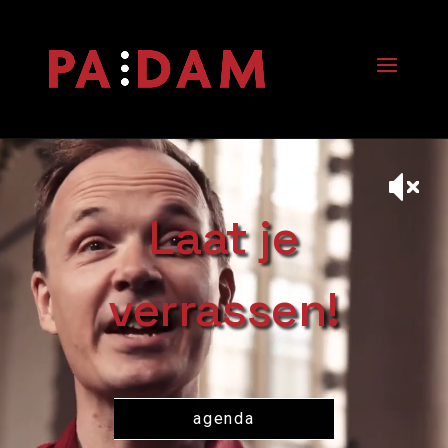
Videospeler
Laat je
verrassen!
agenda