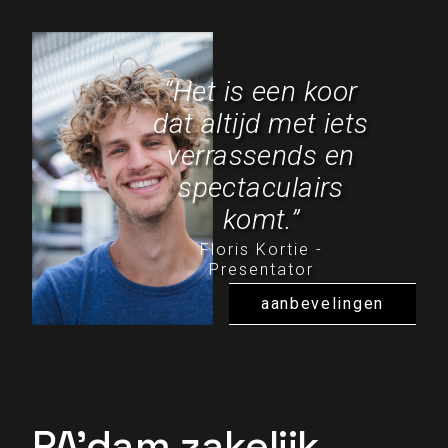
“Het is een koor
dat altijd met iets
verrassends en
spectaculairs
komt.”
Floris Kortie -
Presentator
aanbevelingen
PA’dam zakelijk