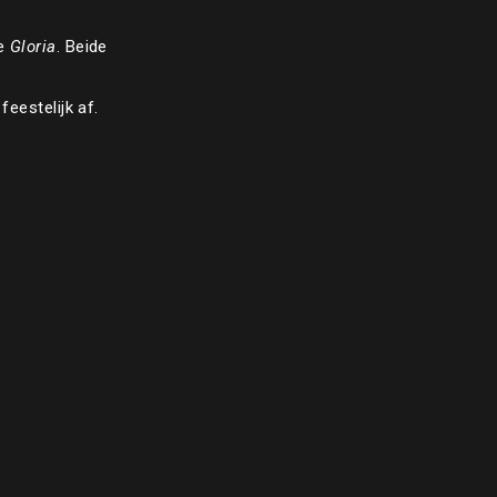
de
Gloria
. Beide
eestelijk af.