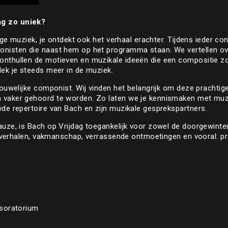
ag zo uniek?
tige muziek, je ontdekt ook het verhaal erachter. Tijdens ieder c
onisten die naast hem op het programma staan. We vertellen ov
onthullen de motieven en muzikale ideeën die een compositie zo
dek je steeds meer in de muziek.
rouwelijke componist. Wij vinden het belangrijk om deze prachti
 vaker gehoord te worden. Zo laten we je kennismaken met muz
wde repertoire van Bach en zijn muzikale gesprekspartners.
uze, is Bach op Vrijdag toegankelijk voor zowel de doorgewinte
ol verhalen, vakmanschap, verrassende ontmoetingen en vooral: p
:
tsoratorium