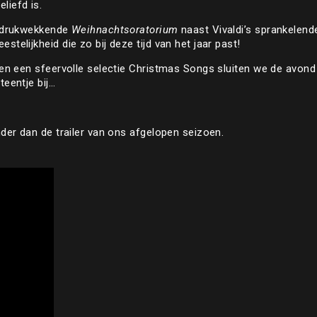
liefd is.
 indrukwekkende
Weihnachtsoratorium
naast Vivaldi’s sprankelen
telijkheid die zo bij deze tijd van het jaar past!
 en een sfeervolle selectie Christmas Songs sluiten we de avond f
teentje bij…
nder dan de trailer van ons afgelopen seizoen.