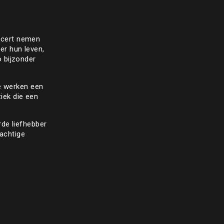
oncert nemen
er hun leven,
 bijzonder
ge werken een
iek die een
rde liefhebber
rachtige