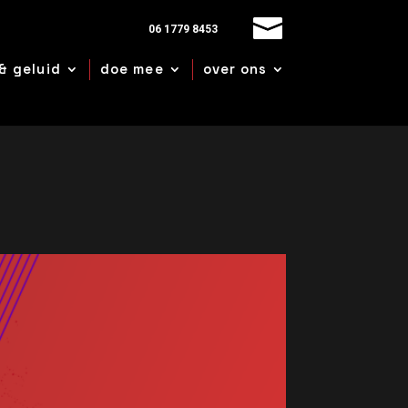
06 1779 8453
& geluid
doe mee
over ons