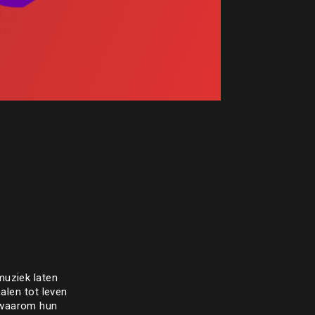
muziek laten
alen tot leven
n waarom hun