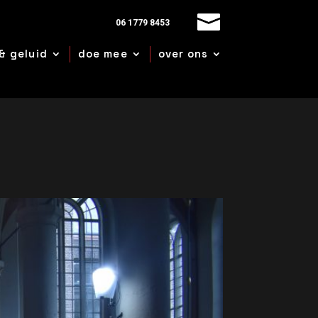
06 1779 8453
& geluid
doe mee
over ons