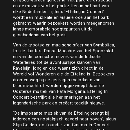
erfgoed worden genoemd. Het park, de attracties
en de muziek van het park zitten in het hart van
elke Nederlander. Tijdens ‘Efteling in Concert’
wordt een muzikale en visuele ode aan het park
gebracht, waarin bezoekers worden meegenomen
langs memorabele hoogtepunten uit de
geschiedenis van het park.
Van de grootse en magische sfeer van Symbolica,
tot de duistere Danse Macabre van het Spookslot
en van de iconische muziek van de Indische
Waterlelies tot de avontuurlijke klanken van
Raveleijn, jong en oud waant zich direct in de
Wereld vol Wonderen die de Efteling is. Bezoekers
dromen weg bij de gedragen melodieën van
Droomvlucht of worden opgezweept door de
Oosterse muziek van Fata Morgana. Efteling In
Concert bestrijkt alle herinneringen aan het
legendarische park en creëert tegelijk nieuwe.
“De imposante muziek van de Efteling brengt bij
iedereen een nostalgisch gevoel naar boven”, aldus
Stijn Ceelen, co-founder van Cinema In Concert.