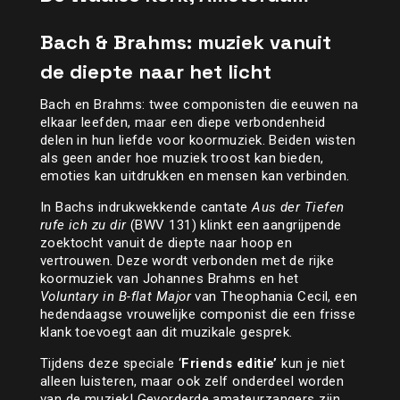
Bach & Brahms: muziek vanuit
de diepte naar het licht
Bach en Brahms: twee componisten die eeuwen na
elkaar leefden, maar een diepe verbondenheid
delen in hun liefde voor koormuziek. Beiden wisten
als geen ander hoe muziek troost kan bieden,
emoties kan uitdrukken en mensen kan verbinden.
In Bachs indrukwekkende cantate
Aus der Tiefen
rufe ich zu dir
(BWV 131) klinkt een aangrijpende
zoektocht vanuit de diepte naar hoop en
vertrouwen. Deze wordt verbonden met de rijke
koormuziek van Johannes Brahms en het
Voluntary in B-flat Major
van Theophania Cecil, een
hedendaagse vrouwelijke componist die een frisse
klank toevoegt aan dit muzikale gesprek.
Tijdens deze speciale ‘
Friends editie’
kun je niet
alleen luisteren, maar ook zelf onderdeel worden
van de muziek! Gevorderde amateurzangers zijn